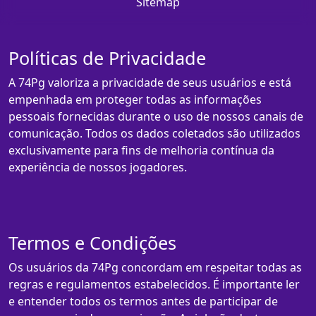
Sitemap
Políticas de Privacidade
A 74Pg valoriza a privacidade de seus usuários e está
empenhada em proteger todas as informações
pessoais fornecidas durante o uso de nossos canais de
comunicação. Todos os dados coletados são utilizados
exclusivamente para fins de melhoria contínua da
experiência de nossos jogadores.
Termos e Condições
Os usuários da 74Pg concordam em respeitar todas as
regras e regulamentos estabelecidos. É importante ler
e entender todos os termos antes de participar de