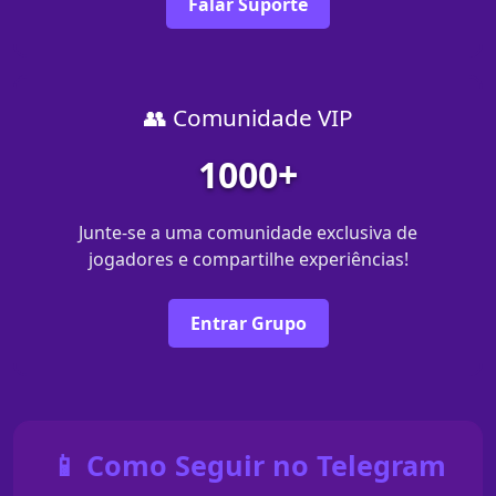
Falar Suporte
👥 Comunidade VIP
1000+
Junte-se a uma comunidade exclusiva de
jogadores e compartilhe experiências!
Entrar Grupo
📱 Como Seguir no Telegram