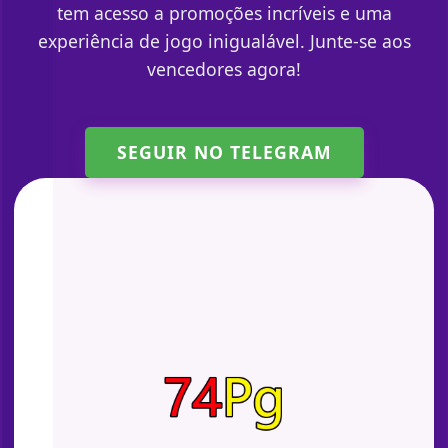
tem acesso a promoções incríveis e uma
experiência de jogo inigualável. Junte-se aos
vencedores agora!
SEGUIR NO TELEGRAM